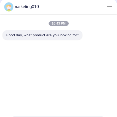
ラ
イ
marketing010
ョ
ヤ
ー.
今すぐチャット
Send Inquiry
Copyright
ー
©
2010
10:43 PM
#
油圧山のカッター
#
山のブレーカ機械
-
#
具体的な山のブレーカ
2026
Beijing
Good day, what product are you looking for?
私
Sinovo
油圧山のブレーカ
2025-08-26
5 意見
International
&
1.2 300-800mmの壁を切るためのT SPL800の油圧具体的なブレーカ 壁の切
Sinovo
達
断のためのSPL800油圧ブレーカは高度、有効なおよび時間節約の壁のブレー
Heavy
Industry
カです。それは油圧装置によって両端からの壁か山を同時に壊します。山の
Co.Ltd..
に
ブレーカは高速鉄道、橋および市民構造の山の連続的な山の壁を断ち切るた
All
Rights
めに適しています。 この山のブレーカは掘削機のような固定ポンプ場か他の
Reserved.
移動可能な建設機械に取付けられる...
もっと見る
つ
訪問者のメッセージ
メッセージを残す
い
て
まだ公のコメントはない
工