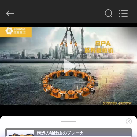
derlandse
ληνικά
日
本語
한국
العرب
हिन्दी
Türkçe
ndonesia
家
iếng Việt
ไทย
বাংলা
فارسی
Polski
プ
ロ
中
国
ダ
よ
い
品
ク
質
油
圧
ト
山
の
ブ
レ
VR
ー
カ
サ
シ
構造の油圧山のブレーカ
プ