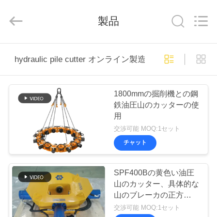
derlandse
ληνικά
日
製品
本語
한국
العرب
हिन्दी
Türkçe
ndonesia
家
iếng Việt
hydraulic pile cutter オンライン製造
ไทย
বাংলা
فارسی
Polski
プ
1800mmの掘削機との鋼
ロ
鉄油圧山のカッターの使
中
用
国
ダ
よ
交渉可能 MOQ:1セット
い
品
ク
チャット
質
油
圧
ト
山
SPF400Bの黄色い油圧
の
ブ
山のカッター、具体的な
レ
VR
ー
山のブレーカの正方形の
カ
山のブレーカ、具体的な
サ
交渉可能 MOQ:1セット
シ
プ