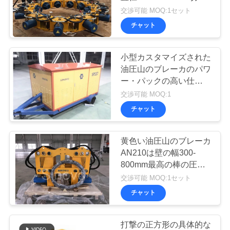
場
れた杭頭
交渉可能 MOQ:1セット
旅
チャット
行
小型カスタマイズされた
油圧山のブレーカのパワ
品
ー・パックの高い仕事の
効率
交渉可能 MOQ:1
質
チャット
管
理
黄色い油圧山のブレーカ
AN210は壁の幅300-
800mm最高の棒の圧力
私
280kNを切りました
交渉可能 MOQ:1セット
チャット
達
に
打撃の正方形の具体的な