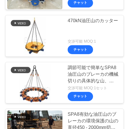
山のカッター
ラ
チャット
イ
ョ
ヤ
ー.
Copyright
ー
470kN油圧山のカッター
©
2010
-
2026
Beijing
私
Sinovo
交渉可能 MOQ:1
International
&
Sinovo
チャット
達
Heavy
Industry
Co.Ltd..
に
All
Rights
調節可能で簡単なSPA8
Reserved.
つ
油圧山のブレーカの機械
切りの具体的な山、セリ
い
ウムのGOST ISO9001の
交渉可能 MOQ:1セット
証明書が付いている杭頭
て
チャット
SPA8有効な油圧山のブ
工
レーカの環境保護の山の
直径450 - 2000mm切ら