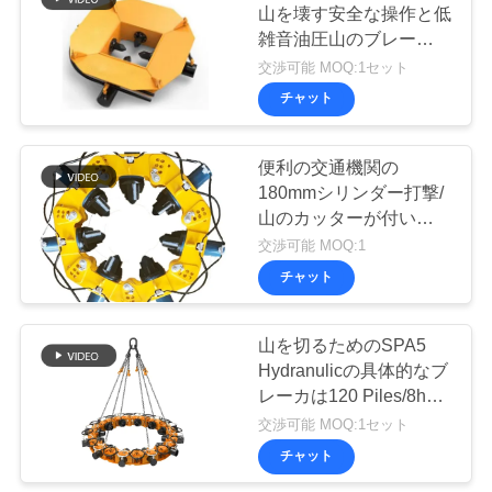
連
山を壊す安全な操作と低
雑音油圧山のブレーカ山
絡
のカッター
交渉可能 MOQ:1セット
し
チャット
な
便利の交通機関の
さ
180mmシリンダー打撃/
山のカッターが付いてい
い
る油圧山のブレーカ
交渉可能 MOQ:1
690kN
チャット
今
山を切るためのSPA5
す
Hydranulicの具体的なブ
ぐ
レーカは120 Piles/8hの
壊れ目の円形の山、山の
交渉可能 MOQ:1セット
チ
カッターを切った
チャット
ャ