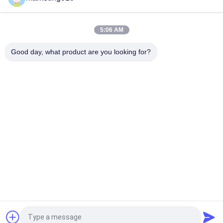
連
絡
5:06 AM
loading...
し
Good day, what product are you looking for?
な
人気カテゴリ
すべて
さ
い
油圧山のブレーカ
ロータリー掘削装置
コア掘削リグ
CFA装置
今
ウォーターウェル掘
す
包装の回転子
削リグ
ぐ
油圧クローラドリル
捨てる
チ
ャ
今すぐチャット