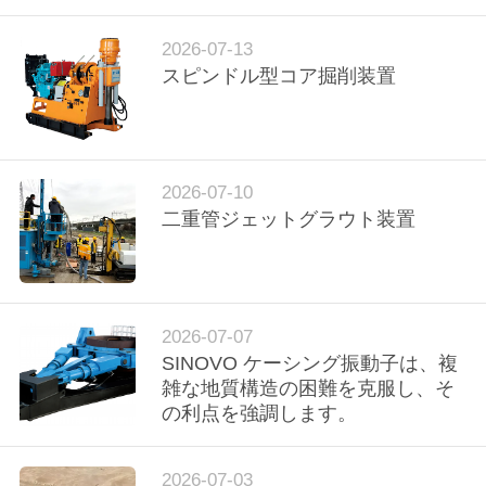
ラ
イ
ョ
ヤ
2026-07-13
ー.
Copyright
ー
スピンドル型コア掘削装置
©
2010
-
2026
Beijing
私
Sinovo
International
&
Sinovo
達
2026-07-10
Heavy
Industry
二重管ジェットグラウト装置
Co.Ltd..
に
All
Rights
Reserved.
つ
い
2026-07-07
SINOVO ケーシング振動子は、複
て
雑な地質構造の困難を克服し、そ
の利点を強調します。
工
2026-07-03