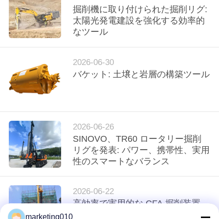
場
掘削機に取り付けられた掘削リグ:
旅
太陽光発電建設を強化する効率的
なツール
行
2026-06-30
品
バケット: 土壌と岩層の構築ツール
質
管
2026-06-26
理
SINOVO、TR60 ロータリー掘削
リグを発表: パワー、携帯性、実用
性のスマートなバランス
私
達
2026-06-22
高効率で実用的な CFA 掘削装置
に
marketing010