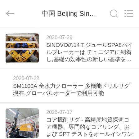
derlandse
ληνικά
日
中国 Beijing Sinovo International & Sinovo Heavy Industry Co.Ltd. 企業ニュース
本語
한국
العرب
हिन्दी
Türkçe
ndonesia
家
iếng Việt
2026-07-29
ไทย
বাংলা
SINOVOの14モジュールSPA8パイ
فارسی
ルブレーカーは チュニジアに到着
Polski
プ
し,基礎の効率性の新しい基準を設
ロ
定
中
国
ダ
2026-07-22
よ
い
SM1100A 全水力クローラー 多機能ドリルリグ
品
ク
現在,グローバルオーダーで利用可能
質
油
圧
ト
山
の
2026-07-17
ブ
コア掘削リグ - 高精度地質探査コ
レ
VR
ー
ア機器、専門的なコアリング、お
カ
サ
よび SPT テストをオールインワン
シ
プ