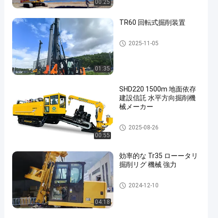
00:25
TR60 回転式掘削装置
ロータリー掘削装置
2025-11-05
01:35
SHD220 1500m 地面依存
建設信託 水平方向掘削機
械メーカー
水平方向掘削リグ
2025-08-26
00:55
効率的な Tr35 ローータリ
掘削リグ 機械 強力
ロータリー掘削装置
2024-12-10
04:18