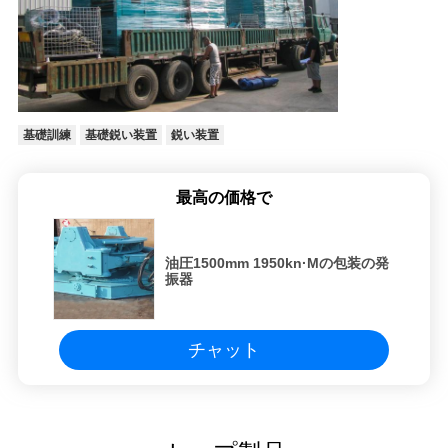
ッ
ト
基礎訓練
基礎鋭い装置
鋭い装置
COMPANY
NEWS
最高の価格で
地
油圧1500mm 1950kn·Mの包装の発
図
振器
プ
チャット
ラ
イ