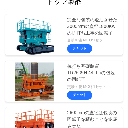
トップ製品
バ
シ
完全な包装の退屈させた
2000mmの直径1800Kw
ー
の抗打ち工事の回転子
ポ
交渉可能 MOQ:1セット
チャット
リ
シ
杭打ち基礎装置
TR2605H 441hpの包装
ー
の回転子
交渉可能 MOQ:1セット
チャット
2600mmの直径は包装の
回転子を積むことを退屈
させた