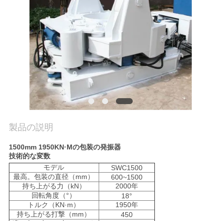
場
旅
行
品
質
管
製品の説明
理
1500mm 1950KN·Mの包装の発振器
技術的な変数
私
モデル
SWC1500
最高。包装の直径（mm）
600~1500
達
持ち上がる力（kN）
2000年
回転角度（°）
18°
トルク（KN·m）
1950年
に
持ち上がる打撃（mm）
450