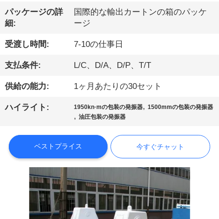
パッケージの詳
国際的な輸出カートンの箱のパッケ
ョ
細:
ージ
ー
受渡し時間:
7-10の仕事日
支払条件:
L/C、D/A、D/P、T/T
私
達
供給の能力:
1ヶ月あたりの30セット
に
,
ハイライト:
1950kn·mの包装の発振器
1500mmの包装の発振器
,
油圧包装の発振器
つ
い
ベストプライス
今すぐチャット
て
工