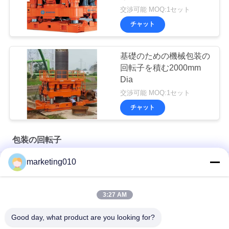
交渉可能 MOQ:1セット
チャット
基礎のための機械包装の
回転子を積む2000mm
Dia
交渉可能 MOQ:1セット
チャット
包装の回転子
marketing010
都市構造の山のために非常に能率的な完全な油圧包装の回転子
無声耐久の包装の回転子泥のない振動高い安全無し
3:27 AM
分つ山の壁のための高く有効な包装の回転子の基礎装置
Good day, what product are you looking for?