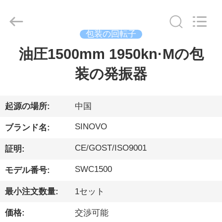
ー.
Copyright
©
2010
-
包装の回転子
2026
Beijing
Sinovo
油圧1500mm 1950kn·Mの包
家
International
&
Sinovo
装の発振器
Heavy
Industry
Co.Ltd..
プ
All
Rights
Reserved.
ロ
起源の場所:
中国
ダ
SINOVO
ブランド名:
ク
CE/GOST/ISO9001
証明:
ト
SWC1500
モデル番号:
最小注文数量:
1セット
VR
価格:
交渉可能
シ