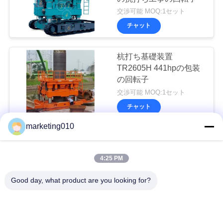
交渉可能 MOQ:1セット
チャット
杭打ち基礎装置
TR2605H 441hpの包装
の回転子
交渉可能 MOQ:1セット
チャット
marketing010
2600mmの直径は包装の
回転子を積むことを退屈
4:25 PM
させた
交渉可能 MOQ:1セット
Good day, what product are you looking for?
チャット
基礎のための機械包装の