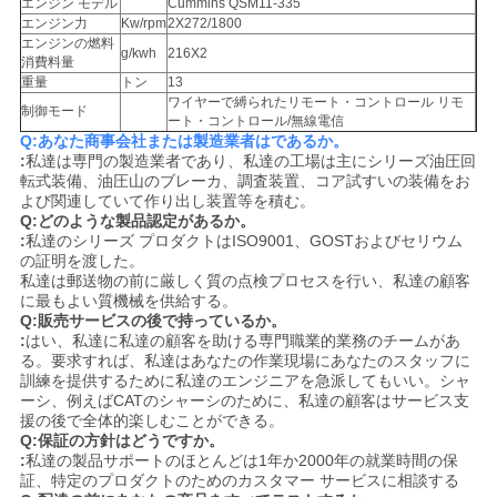
エンジン モデル
Cummins QSM11-335
エンジン力
Kw/rpm
2X272/1800
エンジンの燃料
g/kwh
216X2
消費料量
重量
トン
13
ワイヤーで縛られたリモート・コントロール リモ
制御モード
ート・コントロール/無線電信
Q:あなた商事会社または製造業者はであるか。
:
私達は専門の製造業者であり、私達の工場は主にシリーズ油圧回
転式装備、油圧山のブレーカ、調査装置、コア試すいの装備をお
よび関連していて作り出し装置等を積む。
Q:どのような製品認定があるか。
:
私達のシリーズ プロダクトはISO9001、GOSTおよびセリウム
の証明を渡した。
私達は郵送物の前に厳しく質の点検プロセスを行い、私達の顧客
に最もよい質機械を供給する。
Q:販売サービスの後で持っているか。
:
はい、私達に私達の顧客を助ける専門職業的業務のチームがあ
る。要求すれば、私達はあなたの作業現場にあなたのスタッフに
訓練を提供するために私達のエンジニアを急派してもいい。シャ
ーシ、例えばCATのシャーシのために、私達の顧客はサービス支
援の後で全体的楽しむことができる。
Q:保証の方針はどうですか。
:
私達の製品サポートのほとんどは1年か2000年の就業時間の保
証、特定のプロダクトのためのカスタマー サービスに相談する