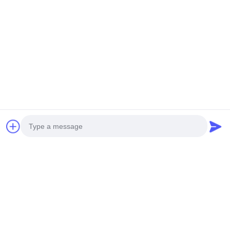
回転子を積む2000mm
Dia
交渉可能 MOQ:1セット
チャット
包装の回転子
無声耐久の包装の回転子泥のない振動高い安全無し
分つ山の壁のための高く有効な包装の回転子の基礎装置
今すぐチャット
穴の山の包装の回転子の包装装置TR2005H
人気カテゴリ
すべて
Photo
Video Call
油圧山のブレーカ
ロータリー掘削装置
Audio Call