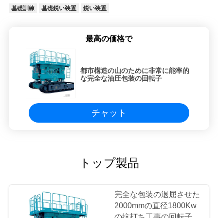
基礎訓練
基礎鋭い装置
鋭い装置
最高の価格で
都市構造の山のために非常に能率的
な完全な油圧包装の回転子
チャット
トップ製品
完全な包装の退屈させた
2000mmの直径1800Kw
の抗打ち工事の回転子