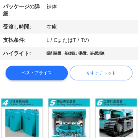
パッケージの詳
裸体
ョ
細:
ー
受渡し時間:
在庫
支払条件:
L / CまたはT / Tの
私
,
,
ハイライト:
掘削装置
基礎鋭い装置
基礎訓練
達
に
ベストプライス
今すぐチャット
つ
い
て
工