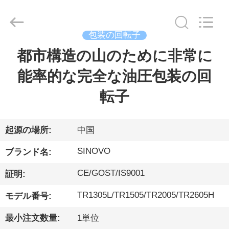
ー.
Copyright
©
2010
-
包装の回転子
2026
Beijing
Sinovo
都市構造の山のために非常に
家
International
&
Sinovo
能率的な完全な油圧包装の回
Heavy
Industry
Co.Ltd..
プ
All
転子
Rights
Reserved.
ロ
ダ
起源の場所:
中国
ク
SINOVO
ブランド名:
ト
CE/GOST/IS9001
証明:
TR1305L/TR1505/TR2005/TR2605H
モデル番号:
VR
最小注文数量:
1単位
シ