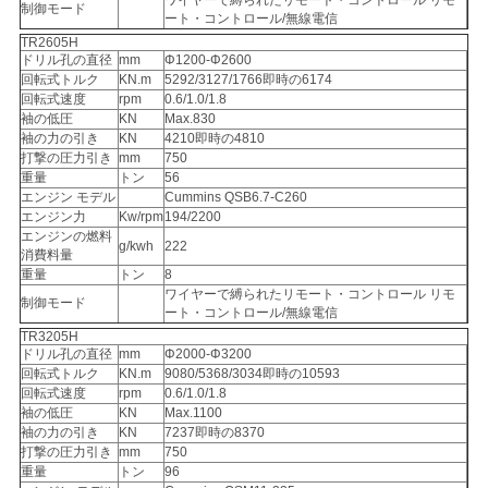
ワイヤーで縛られたリモート・コントロール リモ
制御モード
ート・コントロール/無線電信
TR2605H
ドリル孔の直径
mm
Φ1200-Φ2600
回転式トルク
KN.m
5292/3127/1766即時の6174
回転式速度
rpm
0.6/1.0/1.8
袖の低圧
KN
Max.830
袖の力の引き
KN
4210即時の4810
打撃の圧力引き
mm
750
重量
トン
56
エンジン モデル
Cummins QSB6.7-C260
エンジン力
Kw/rpm
194/2200
エンジンの燃料
g/kwh
222
消費料量
重量
トン
8
ワイヤーで縛られたリモート・コントロール リモ
制御モード
ート・コントロール/無線電信
TR3205H
ドリル孔の直径
mm
Φ2000-Φ3200
回転式トルク
KN.m
9080/5368/3034即時の10593
回転式速度
rpm
0.6/1.0/1.8
袖の低圧
KN
Max.1100
袖の力の引き
KN
7237即時の8370
打撃の圧力引き
mm
750
重量
トン
96