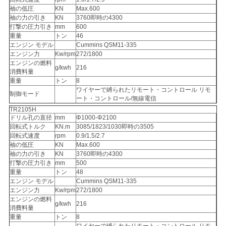
袖の低圧
KN
Max.600
袖の力の引き
KN
3760即時の4300
打撃の圧力引き
mm
600
重量
トン
46
エンジン モデル
Cummins QSM11-335
エンジン力
Kw/rpm
272/1800
エンジンの燃料
g/kwh
216
消費料量
重量
トン
8
ワイヤーで縛られたリモート・コントロール リモ
制御モード
ート・コントロール/無線電信
TR2105H
ドリル孔の直径
mm
Φ1000-Φ2100
回転式トルク
KN.m
3085/1823/1030即時の3505
回転式速度
rpm
0.9/1.5/2.7
袖の低圧
KN
Max.600
袖の力の引き
KN
3760即時の4300
打撃の圧力引き
mm
500
重量
トン
48
エンジン モデル
Cummins QSM11-335
エンジン力
Kw/rpm
272/1800
エンジンの燃料
g/kwh
216
消費料量
重量
トン
8