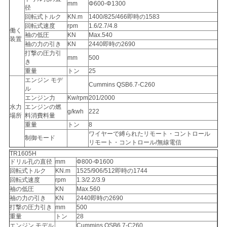
mm
Φ600-Φ1300
径
回転式トルク
KN.m
1400/825/466即時の1583
回転式速度
rpm
1.6/2.7/4.8
働く
袖の低圧
KN
Max.540
装置
袖の力の引き
KN
2440即時の2690
打撃の圧力引
mm
500
き
重量
トン
25
エンジン モデ
Cummins QSB6.7-C260
ル
エンジン力
Kw/rpm
201/2000
水力
エンジンの燃
g/kwh
222
場所
料消費料量
重量
トン
8
ワイヤーで縛られたリモート・コントロール
制御モード
リモート・コントロール/無線電信
TR1605H
ドリル孔の直径
mm
Φ800-Φ1600
回転式トルク
KN.m
1525/906/512即時の1744
回転式速度
rpm
1.3/2.2/3.9
袖の低圧
KN
Max.560
袖の力の引き
KN
2440即時の2690
打撃の圧力引き
mm
500
重量
トン
28
エンジン モデル
Cummins QSB6.7-C260