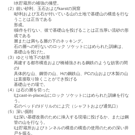
l水貯蔵所の補強の擁壁。
（2）鋭い砂利、玉石およびkarstの洞窟
ッ
l砂利および玉石が付いている山の土地で基礎山の構造を行な
うことは正当である
ト
形成。
l操作を行ない、彼で基礎山を投げることは正当厚い流砂の形
成である
層または満ちる層の下のネッキング。
COMPANY
石の層へのl行ないのロック ソケットにはめられた訓練は、
NEWS
基礎山を投げた。
（3）ゆとり地下の妨害
再建する都市構造および橋補強される鋼鉄のような妨害の間
のl
地
具体的な山、鋼管の山、Hの鋼鉄山、PCの山および木製の山
は直接取り除くことができ投げる
図
基礎山その場で。
（4）は石の層を切った
lはcast-in-place山にロック ソケットにはめられた訓練を行な
う。
プ
石のベッドのlドリルのによ穴（シャフトおよび通気口）
（5）深い掘削
ラ
lは深い基礎改善のために挿入する現場に投げるか、または鋼
管の山を行なう。
lは貯蔵所およびトンネルの構造の構造の使用のための深い井
イ
戸を掘る。