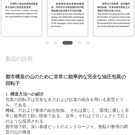
場
旅
行
品
質
製品の説明
管
都市構造の山のために非常に能率的な完全な油圧包装の
理
回転子
1.
構造方法への紹介
包装の回転子は完全な水力および伝達の統合を用いる新型ドリ
私
ル、である
機械、力および液体の結合制御。 それは新しく、環境に優しく非
達
常に能率的で鋭い技術である。 近年、それはプロジェクトで広く
のような採用される
に
都市地下鉄、深い基礎ピットのエンクロージャ、無駄の整理の調
音の山の構造