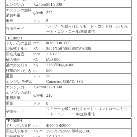
エンジン力
Kw/rpm
201/2000
エンジンの燃料
g/kwh
222
消費料量
重量
トン
8
ワイヤーで縛られたリモート・コントロール リモ
制御モード
ート・コントロール/無線電信
TR1805H
ドリル孔の直径
mm
Φ1000-Φ1800
回転式トルク
KN.m
2651/1567/885即時の3005
回転式速度
rpm
1.1/1.8/3.3
袖の低圧
KN
Max.600
袖の力の引き
KN
3760即時の4300
打撃の圧力引き
mm
500
重量
トン
38
エンジン モデル
Cummins QSM11-335
エンジン力
Kw/rpm
272/1800
エンジンの燃料
g/kwh
216
消費料量
重量
トン
8
ワイヤーで縛られたリモート・コントロール リモ
制御モード
ート・コントロール/無線電信
TR2005H
ドリル孔の直径
mm
Φ1000-Φ2000
回転式トルク
KN.m
2965/1752/990即時の3391
回転式速度
rpm
1.0/1.7/2.9