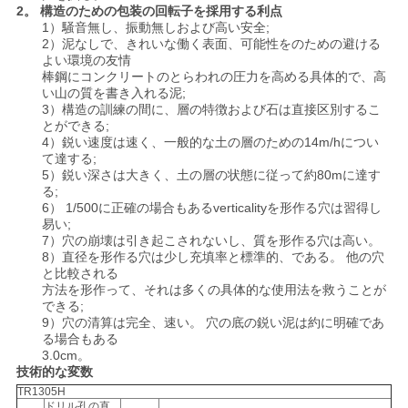
2。 構造のための包装の回転子を採用する利点
バ
1）騒音無し、振動無しおよび高い安全;
2）泥なしで、きれいな働く表面、可能性をのための避ける
シ
よい環境の友情
棒鋼にコンクリートのとらわれの圧力を高める具体的で、高
ー
い山の質を書き入れる泥;
3）構造の訓練の間に、層の特徴および石は直接区別するこ
ポ
とができる;
4）鋭い速度は速く、一般的な土の層のための14m/hについ
て達する;
リ
5）鋭い深さは大きく、土の層の状態に従って約80mに達す
る;
シ
6） 1/500に正確の場合もあるverticalityを形作る穴は習得し
易い;
ー
7）穴の崩壊は引き起こされないし、質を形作る穴は高い。
8）直径を形作る穴は少し充填率と標準的、である。 他の穴
と比較される
方法を形作って、それは多くの具体的な使用法を救うことが
できる;
9）穴の清算は完全、速い。 穴の底の鋭い泥は約に明確であ
る場合もある
3.0cm。
技術的な変数
TR1305H
ドリル孔の直