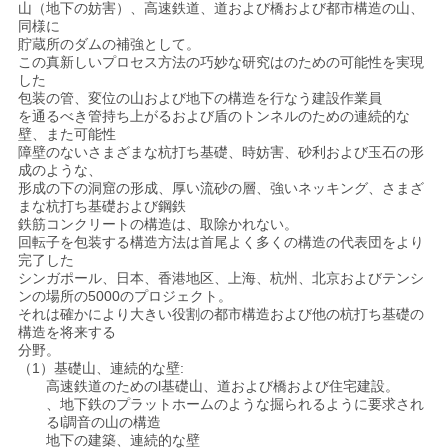
山（地下の妨害）、高速鉄道、道および橋および都市構造の山、
連
同様に
貯蔵所のダムの補強として。
絡
この真新しいプロセス方法の巧妙な研究はのための可能性を実現
した
し
包装の管、変位の山および地下の構造を行なう建設作業員
を通るべき管持ち上がるおよび盾のトンネルのための連続的な
な
壁、また可能性
障壁のないさまざまな杭打ち基礎、時妨害、砂利および玉石の形
さ
成のような、
形成の下の洞窟の形成、厚い流砂の層、強いネッキング、さまざ
まな杭打ち基礎および鋼鉄
い
鉄筋コンクリートの構造は、取除かれない。
回転子を包装する構造方法は首尾よく多くの構造の代表団をより
完了した
シンガポール、日本、香港地区、上海、杭州、北京およびテンシ
今
ンの場所の5000のプロジェクト。
それは確かにより大きい役割の都市構造および他の杭打ち基礎の
す
構造を将来する
分野。
ぐ
（1）基礎山、連続的な壁:
高速鉄道のためのl基礎山、道および橋および住宅建設。
チ
、地下鉄のプラットホームのような掘られるように要求され
るl調音の山の構造
ャ
地下の建築、連続的な壁