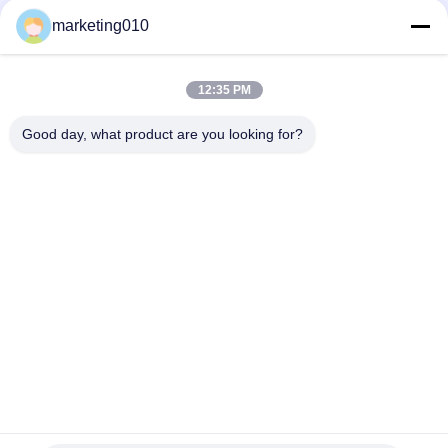
ラ
装備
イ
marketing010
ョ
ヤ
ー.
今すぐチャット
Send Inquiry
Copyright
ー
©
2010
12:35 PM
#
コア試すい機械
#
コア試すい装置
#
鋭い用具
-
2026
コア掘削リグ
2020-10-23
5864 意見
Beijing
Good day, what product are you looking for?
私
Sinovo
International
XY-1Aの移動式高速最高の鋭い深さ180mのコア試すいの装備 XY-1Aのコア試
&
すいの装備 XY-1Aのドリルは高速で携帯用油圧装備である。広く実用的な使
Sinovo
達
用を用いる異なった顧客の必要性を満たすためには、私達は旅行と下げるチ
Heavy
Industry
ャックを加えられるXY-1A （YJ）のモデル ドリルを進める、;そして水ポンプ
Co.Ltd..
に
によって加えられる先発XY-1A-4モデル ドリル、;同じ基盤に取付けられてい
All
Rights
る装備、水ポンプお...
もっと見る
Reserved.
つ
訪問者のメッセージ
メッセージを残す
い
まだ公のコメントはない
て
工