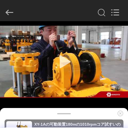
derlandse
ληνικά
日
本語
한국
العرب
हिन्दी
Türkçe
ndonesia
家
iếng Việt
ไทย
বাংলা
فارسی
Polski
プ
ロ
中
国
ダ
よ
い
品
ク
質
油
圧
ト
山
の
ブ
レ
VR
ー
カ
サ
シ
XY-1Aの可動装置180mの1010rpmコア試すいの
プ