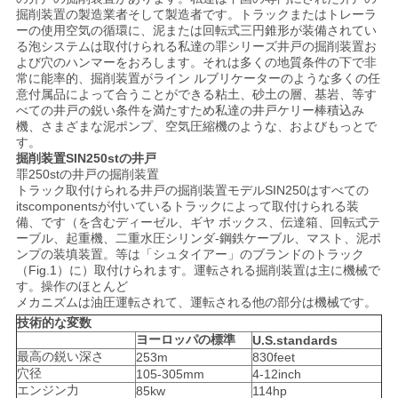
連
掘削装置の製造業者そして製造者です。トラックまたはトレーラ
ーの使用空気の循環に、泥または回転式三円錐形が装備されてい
絡
る泡システムは取付けられる私達の罪シリーズ井戸の掘削装置お
よび穴のハンマーをおろします。それは多くの地質条件の下で非
常に能率的、掘削装置がライン ルブリケーターのような多くの任
し
意付属品によって合うことができる粘土、砂土の層、基岩、等す
べての井戸の鋭い条件を満たすため私達の井戸ケリー棒積込み
な
機、さまざまな泥ポンプ、空気圧縮機のような、およびもっとで
す。
さ
掘削装置SIN250stの井戸
罪250stの井戸の掘削装置
い
トラック取付けられる井戸の掘削装置モデルSIN250はすべての
itscomponentsが付いているトラックによって取付けられる装
備、です（を含むディーゼル、ギヤ ボックス、伝達箱、回転式テ
ーブル、起重機、二重水圧シリンダ-鋼鉄ケーブル、マスト、泥ポ
今
ンプの装填装置。等は「シュタイアー」のブランドのトラック
（Fig.1）に）取付けられます。運転される掘削装置は主に機械で
す
す。操作のほとんど
メカニズムは油圧運転されて、運転される他の部分は機械です。
ぐ
技術的な変数
ヨーロッパの標準
U.S.standards
チ
最高の鋭い深さ
253m
830feet
穴径
105-305mm
4-12inch
ャ
エンジン力
85kw
114hp