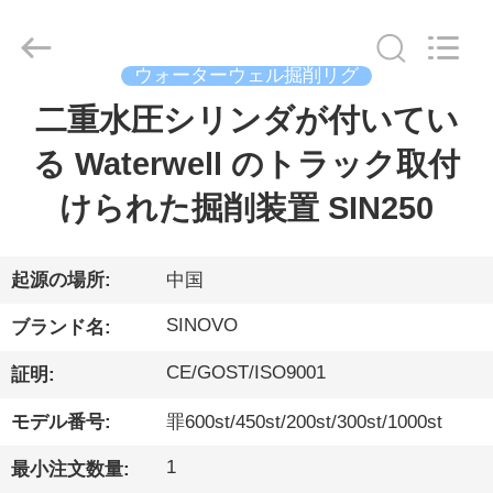
ー.
Copyright
©
2010
-
ウォーターウェル掘削リグ
2026
Beijing
Sinovo
二重水圧シリンダが付いてい
家
International
&
Sinovo
る Waterwell のトラック取付
Heavy
Industry
Co.Ltd..
プ
All
けられた掘削装置 SIN250
Rights
Reserved.
ロ
ダ
起源の場所:
中国
ク
SINOVO
ブランド名:
ト
CE/GOST/ISO9001
証明:
モデル番号:
罪600st/450st/200st/300st/1000st
VR
1
最小注文数量:
シ