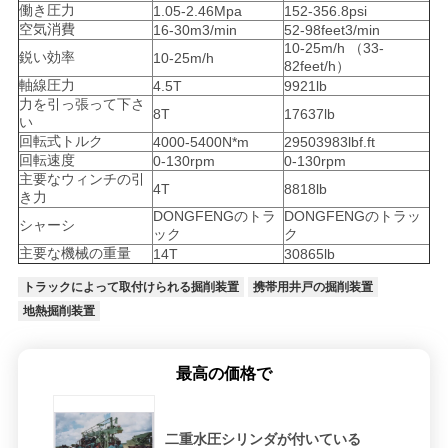
働き圧力
1.05-2.46Mpa
152-356.8psi
空気消費
16-30m3/min
52-98feet3/min
ッ
10-25m/h （33-
鋭い効率
10-25m/h
82feet/h）
ト
軸線圧力
4.5T
9921lb
力を引っ張って下さ
8T
17637lb
い
COMPANY
回転式トルク
4000-5400N*m
29503983lbf.ft
回転速度
0-130rpm
0-130rpm
NEWS
主要なウィンチの引
4T
8818lb
き力
DONGFENGのトラ
DONGFENGのトラッ
シャーシ
ック
ク
地
主要な機械の重量
14T
30865lb
図
トラックによって取付けられる掘削装置
携帯用井戸の掘削装置
地熱掘削装置
プ
最高の価格で
ラ
イ
二重水圧シリンダが付いている