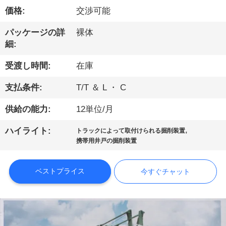
価格:
交渉可能
ョ
パッケージの詳
裸体
ー
細:
受渡し時間:
在庫
私
支払条件:
T/T ＆ L ・ C
達
に
供給の能力:
12単位/月
つ
,
ハイライト:
トラックによって取付けられる掘削装置
携帯用井戸の掘削装置
い
て
ベストプライス
今すぐチャット
工