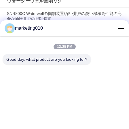
ウォーターウェル掘削リグ
SNR800C Waterwellの掘削装置/深い井戸の鋭い機械高性能の完
全な油圧井戸の掘削装置
marketing010
多機能の完全な油圧Waterwellの掘削装置/コア試すいの装備、
あく深さ650m
12:25 PM
非常に能率的な井戸の掘削装置SIN600の訓練、直径100mm -
700mm
Good day, what product are you looking for?
人気カテゴリ
すべて
油圧山のブレーカ
ロータリー掘削装置
コア掘削リグ
CFA装置
ウォーターウェル掘
包装の回転子
削リグ