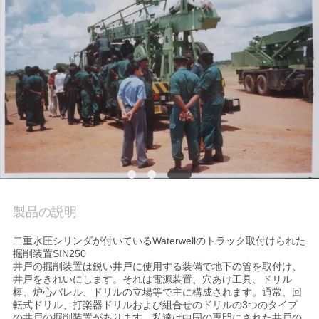
場
旅
行
品
質
管
理
製品の説明
私
二重水圧シリンダが付いているWaterwellのトラック取付けられた
掘削装置SIN250
井戸の掘削装置は鋭い井戸に使用する装備で地下の管を取付け、
達
井戸をきれいにします。それは電源装置、穴あけ工具、ドリル
棒、炉心バレル、ドリルの立場等で主に構成されます。通常、回
に
転式ドリル、打楽器ドリルおよび組合せのドリルの3つのタイプ
の井戸の掘削装置があります。私達は中国の専門にされた井戸の