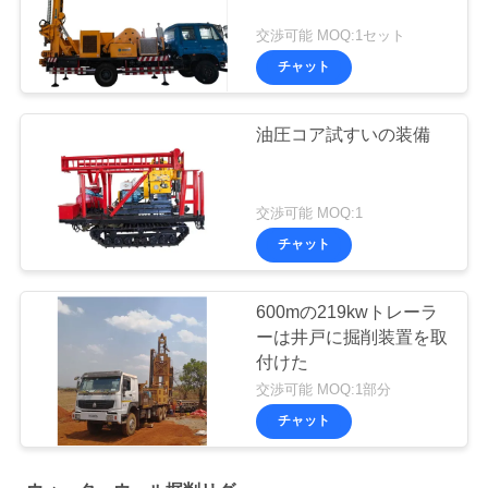
交渉可能 MOQ:1セット
チャット
油圧コア試すいの装備
交渉可能 MOQ:1
チャット
600mの219kwトレーラ
ーは井戸に掘削装置を取
付けた
交渉可能 MOQ:1部分
チャット