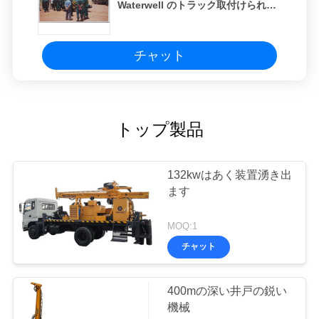
Waterwell のトラック取付けられた
バ
掘削装置 SIN250
シ
チャット
ー
ポ
トップ製品
リ
シ
132kwはあく装置湧き出
ー
ます
MOQ:1
チャット
400mの深い井戸の鋭い
機械