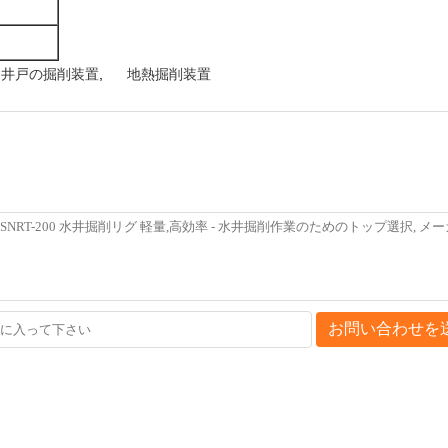
用井戸の掘削装置
,
地熱掘削装置
お問い合わせを