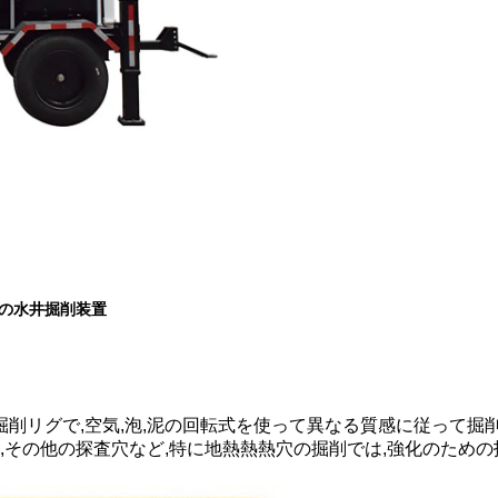
の水井掘削装置
な掘削リグで,空気,泡,泥の回転式を使って異なる質感に従って
,その他の探査穴など,特に地熱熱熱穴の掘削では,強化のため