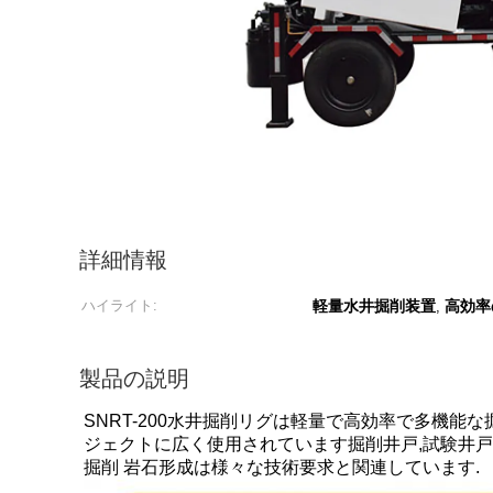
詳細情報
ハイライト:
軽量水井掘削装置
高効率
,
製品の説明
SNRT-200水井掘削リグは軽量で高効率で多機能
ジェクトに広く使用されています掘削井戸,試験井戸
掘削 岩石形成は様々な技術要求と関連しています.