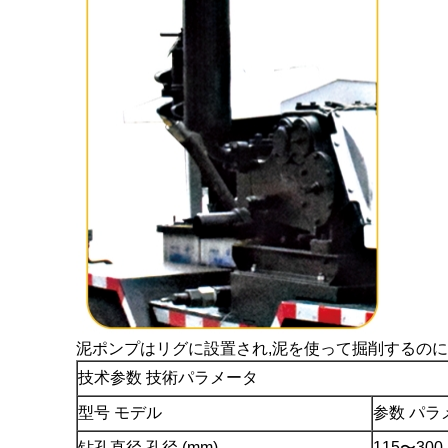
泥ポンプはリグに設置され,泥を使って掘削するのに
技术参数 技術パラメータ
型号 モデル
参数 パラ
钻孔直径 孔径 (mm)
115〜300