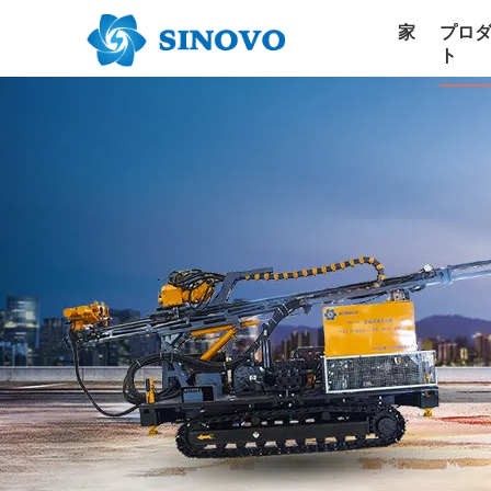
家
プロ
ト