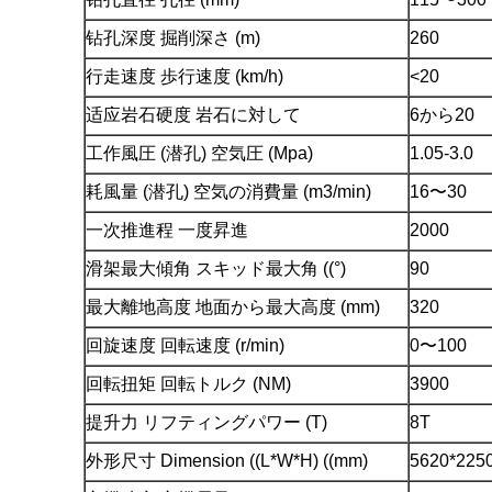
钻孔深度 掘削深さ (m)
260
行走速度 歩行速度 (km/h)
<20
适应岩石硬度 岩石に対して
6から20
工作風圧 (潜孔) 空気圧 (Mpa)
1.05-3.0
耗風量 (潜孔) 空気の消費量 (m3/min)
16〜30
一次推進程 一度昇進
2000
滑架最大傾角 スキッド最大角 ((°)
90
最大離地高度 地面から最大高度 (mm)
320
回旋速度 回転速度 (r/min)
0〜100
回転扭矩 回転トルク (NM)
3900
提升力 リフティングパワー (T)
8T
外形尺寸 Dimension ((L*W*H) ((mm)
5620*225