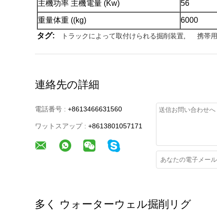
主機功率 主機電量 (Kw)
56
重量体重 ((kg)
6000
タグ:
トラックによって取付けられる掘削装置
,
携帯
連絡先の詳細
電話番号 :
+8613466631560
ワットスアップ :
+8613801057171
多く ウォーターウェル掘削リグ