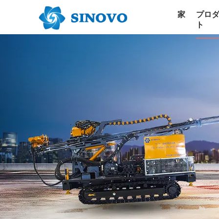
家
プロ
ト