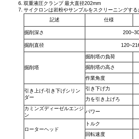
双重液圧クランプ 最大直径202mm
サイクロンは岩粉やサンプルをスクリーニングする
記述
仕様
掘削深さ
200~3
掘削直径
120~2
掘削塔の負荷
掘削塔の高さ
掘削塔
作業角度
引き下げ力
引き上げ-引き下げシリン
ダー
力を引き上げろ
カミンズディーゼルエンジ
パワー
ン
トルク
ローターヘッド
回転速度