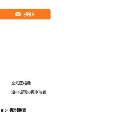
接触
空気圧縮機
逆の循環の掘削装置
ョン 掘削装置