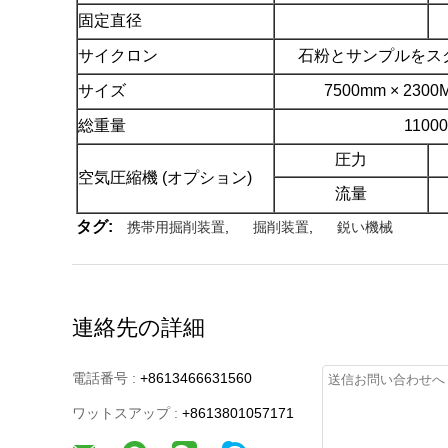
固定直径
サイクロン
石粉とサンプルをス
サイズ
7500mm × 2300
総重量
11000
圧力
空気圧縮機 (オプション)
流量
タグ:
携帯用掘削装置
,
掘削装置
,
鋭い機械
連絡先の詳細
電話番号 :
+8613466631560
ワットスアップ :
+8613801057171