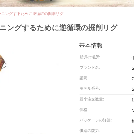
リーニングするために逆循環の掘削リグ
リーニングするために逆循環の掘削リグ
基本情報
起源の場所:
ブランド名:
S
証明:
C
モデル番号:
S
最小注文数量:
価格:
パッケージの詳細:
供給の能力: