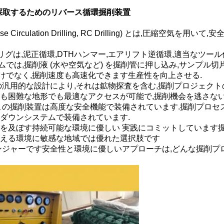
採取するためのリバース循環掘削装置
irculation Drilling, RC Drilling) とは,圧縮
掘削リグは,泥正循環,DTHハンマー,エアリフト逆循環,適当なツ
は,掘削液 (水や空気など) を掘削管に押し込み,サンプル切
けでなく,掘削速度も高速化できます生産性を向上させる.
の汎用的な設計により,それは鉱物探査を含む,掘削プロジェク
も困難な地形でも最適なアクセスが可能で,掘削機会を逃さない
この掘削装置は高度な安全機能で装備されています.掘削プロセ
ダウンシステムで装備されています.
響を及ぼす持続可能な環境に優しい 実践にコミットしています
与える環境に敏感な地域では優れた選択肢です
ェンジャーです安全性と環境に優しいアプローチは,どんな掘削