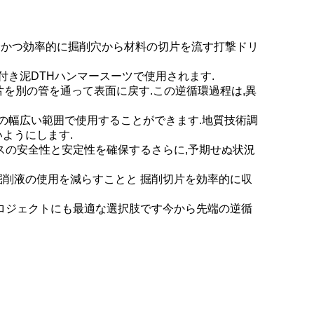
空気を用いて,安全かつ効率的に掘削穴から材料の切片を流す打撃ドリ
ール付き泥DTHハンマースーツで使用されます.
片を別の管を通って表面に戻す.この逆循環過程は,異
トの幅広い範囲で使用することができます.地質技術調
ようにします.
スの安全性と安定性を確保するさらに,予期せぬ状況
掘削液の使用を減らすことと 掘削切片を効率的に収
プロジェクトにも最適な選択肢です今から先端の逆循