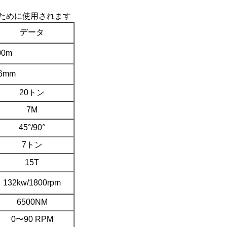
ために使用されます
データ
00m
16mm
20トン
7M
45°/90°
7トン
15T
132kw/1800rpm
6500NM
0〜90 RPM