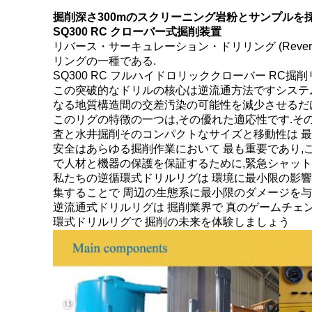
掘削深さ300mのスクリーニング岩粉とサンプルを
SQ300 RC クローバー式掘削装置
リバース・サーキュレーション・ドリリング (Reverse C
リングの一種である.
SQ300 RC フルハイドロリッククローバー RC
この突破的なドリルの核心は逆流通方法ですシステムで
なる地質構造間の交差汚染の可能性を減少させるだ
このリグの特徴の一つは,その優れた適応性です.そ
査と水井掘削そのコンパクトなサイズと移動性は 最
安全はあらゆる掘削作業において 最も重要であり,
で人材と機器の保護を保証するために,緊急シャット
私たちの逆循環式ドリルリグは 環境に最小限の影
集することで 周辺の生態系に最小限のダメージを
逆流通式ドリルリグは 掘削業界で 真のゲームチ
環式ドリルリグで 掘削の未来を体験しましょう