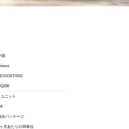
中国
inovo
E/GOST/ISO
Q200
1 ユニット
NA
輸出パッケージ
1ヶ月あたりの30単位