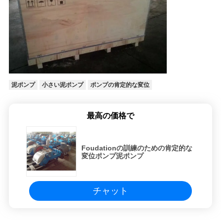
ッ
ト
COMPANY
NEWS
泥ポンプ
小さい泥ポンプ
ポンプの肯定的な変位
最高の価格で
地
図
Foudationの訓練のための肯定的な
変位ポンプ泥ポンプ
プ
チャット
ラ
イ