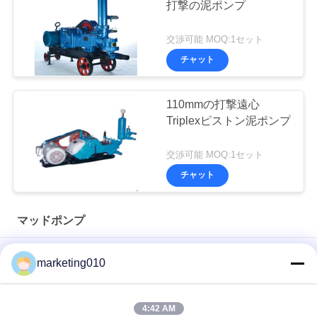
打撃の泥ポンプ
交渉可能 MOQ:1セット
チャット
110mmの打撃遠心
Triplexピストン泥ポンプ
交渉可能 MOQ:1セット
チャット
マッドポンプ
井戸または調査工学のための泥ポンプBW-160
marketing010
基礎構造、あくのための泥ポンプBW-450井戸か調査
4:42 AM
単動ピストン・ポンプを交換する泥ポンプBW320横の3シリン