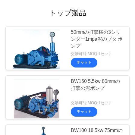
バ
トップ製品
シ
ー
50mmの打撃横の3シリ
ンダー1mpa泥のブタ ポ
ポ
ンプ
リ
交渉可能 MOQ:1セット
チャット
シ
ー
BW150 5.5kw 80mmの
打撃の泥ポンプ
交渉可能 MOQ:1セット
チャット
BW100 18.5kw 75mmの