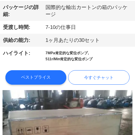
パッケージの詳
国際的な輸出カートンの箱のパッケ
ョ
細:
ージ
ー
受渡し時間:
7-10の仕事日
供給の能力:
1ヶ月あたりの30セット
私
,
達
ハイライト:
7MPa肯定的な変位ポンプ
511r/Min肯定的な変位ポンプ
に
つ
ベストプライス
今すぐチャット
い
て
工