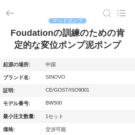
ー.
Copyright
©
2010
-
マッドポンプ
2026
Beijing
Sinovo
Foudationの訓練のための肯
家
International
&
Sinovo
定的な変位ポンプ泥ポンプ
Heavy
Industry
Co.Ltd..
プ
All
Rights
Reserved.
ロ
起源の場所:
中国
ダ
SINOVO
ブランド名:
ク
CE/GOST/ISO9001
証明:
ト
BW500
モデル番号:
最小注文数量:
1セット
VR
価格:
交渉可能
シ