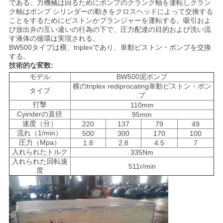
である。力機械は回るためにポンプのクランク軸を運転しクラン
連
ク軸はポンプ シリンダーの動きをクロスヘッドによって交換する
ことをするためにピストンかプランジャーを運転する。吸引およ
絡
び放出弁の互い違いの行為の下で、圧力配達の目的および洗い流
す液体の循環は実現される。
し
BW500タイプは横、triplexであり、単動ピストン・ポンプを交換
する。
な
技術的な変数:
モデル
BW500泥ポンプ
さ
横のtriplex rediprocating単動ピストン・ポン
タイプ
プ
い
打撃
110mm
Cyinderの直径
95mm
速度（分）
220
137
79
49
流れ（1/min）
500
300
170
100
今
圧力（Mpa）
1.8
2.8
4.5
7
入れられたトルク
335Nm
す
入れられた回転速
511r/min
度
ぐ
チ
ャ