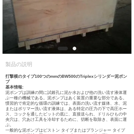
場
旅
行
品
質
製品の説明
管
打撃横のタイプ100つのmmのBW500のTriplexシリンダー泥ポン
理
プ
基本情報:
泥ポンプは訓練の間に試錐孔に泥か水および他の洗い流す液体運
ぶ一種の機械である。泥ポンプはあく装置の重要な部分である。
私
慣習的で肯定的な循環の訓練では、表面の洗い流す媒体、水、泥
またはポリマー洗い流す液体は、ある特定の圧力の下で高圧ホー
達
ス、コックを通したビットの底に、直接送られ、ドリルひもの中
央穴は、穴あけ工具を冷却するために、切断を取除き、表面に運
に
ぶ。
一般的な泥ポンプはピストン タイプまたはプランジャー タイプ