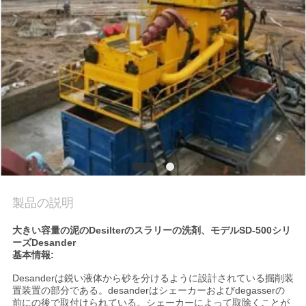
場
旅
行
品
質
管
理
製品の説明
私
大きい容量の泥のDesilterのスラリーの洗剤、モデルSD-500シリ
ーズDesander
基本情報:
達
Desanderは鋭い液体から砂を分けるように設計されている掘削装
に
置装置の部分である。desanderはシェーカーおよびdegasserの
前にの後で取付けられている。シェーカーによって取除くことが