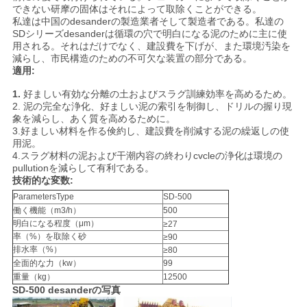
連
できない研摩の固体はそれによって取除くことができる。
私達は中国のdesanderの製造業者そして製造者である。私達の
絡
SDシリーズdesanderは循環の穴で明白になる泥のために主に使
用される。それはだけでなく、建設費を下げが、また環境汚染を
減らし、市民構造のための不可欠な装置の部分である。
し
適用:
な
1.
好ましい有効な分離の土およびスラグ訓練効率を高めるため。
2.
泥の完全な浄化、好ましい泥の索引を制御し、ドリルの握り現
さ
象を減らし、あく質を高めるために。
3.好ましい材料を作る倹約し、建設費を削減する泥の繰返しの使
い
用泥。
4.スラグ材料の泥および干潮内容の終わりcvcleの浄化は環境の
pullutionを減らして有利である。
技術的な変数:
今
ParametersType
SD-500
働く機能（m3/h）
500
す
明白になる程度（μm）
≥27
率（%）を取除く砂
≥90
ぐ
排水率（%）
≥80
全面的な力（kw）
99
チ
重量（kg）
12500
SD-500 desanderの写真
ャ