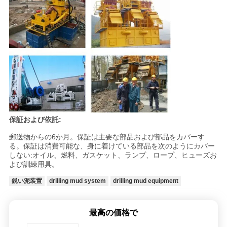
ッ
ト
COMPANY
NEWS
地
保証および依託:
郵送物からの6か月。保証は主要な部品および部品をカバーす
図
る。保証は消費可能な、身に着けている部品を次のようにカバー
しない:オイル、燃料、ガスケット、ランプ、ロープ、ヒューズお
よび訓練用具。
プ
鋭い泥装置
drilling mud system
drilling mud equipment
ラ
最高の価格で
イ