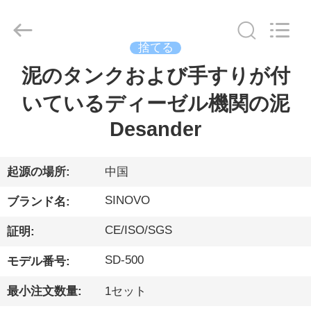
ー.
Copyright
©
2010
-
捨てる
2026
Beijing
Sinovo
泥のタンクおよび手すりが付
家
International
&
Sinovo
いているディーゼル機関の泥
Heavy
Industry
Co.Ltd..
プ
Desander
All
Rights
Reserved.
ロ
起源の場所:
中国
ダ
SINOVO
ブランド名:
ク
ト
CE/ISO/SGS
証明:
SD-500
モデル番号:
VR
最小注文数量:
1セット
シ