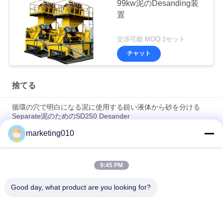
99kw泥のDesanding装
置
交渉可能 MOQ:1セット
チャット
捨てる
循環の穴で明白になる泥に使用する鋭い液体から砂を分ける
Separate泥のためのSD250 Desander
marketing010
退屈させた山の構造のためのスクリーンが付いているSD250分
離のサイクロンDesander
9:45 PM
Civilized構造およびHDDの構造のための工程能力のDesanderの
高いコンパクト
Good day, what product are you looking for?
人気カテゴリ
すべて