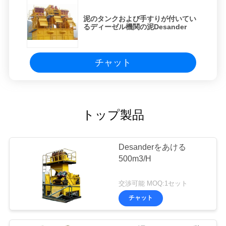
バ
泥のタンクおよび手すりが付いてい
るディーゼル機関の泥Desander
シ
ー
チャット
ポ
リ
シ
トップ製品
ー
Desanderをあける
500m3/H
交渉可能 MOQ:1セット
チャット