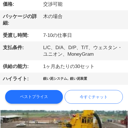
価格:
交渉可能
ョ
パッケージの詳
木の場合
ー
細:
受渡し時間:
7-10の仕事日
私
支払条件:
L/C、D/A、D/P、T/T、ウェスタン・
達
ユニオン、MoneyGram
に
供給の能力:
1ヶ月あたりの30セット
つ
,
ハイライト:
鋭い泥システム
鋭い泥装置
い
て
ベストプライス
今すぐチャット
工