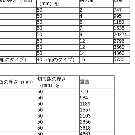
板の厚さ（mm）
歯の量
重量
（mm）を
50
2
747
50
4
995
50
6
1180
50
7
1535
50
9
2027年
50
12
2796
50
12
3560
50
14
4360
 （箱のタイプ）
40 （箱のタイプ）
16
5730
切る版の厚さ
板の厚さ（mm）
重量
（mm）を
50
719
50
984
50
1189
50
1557
50
2103
50
2856
50
3618
50
4661