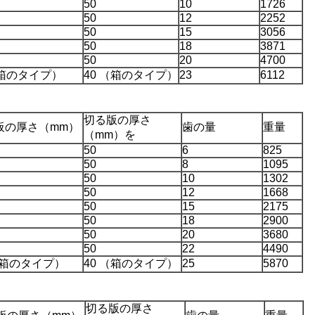
50
10
1726
50
12
2252
50
15
3056
50
18
3871
50
20
4700
（箱のタイプ）
40 （箱のタイプ）
23
6112
切る版の厚さ
板の厚さ（mm）
歯の量
重量
（mm）を
50
6
825
50
8
1095
50
10
1302
50
12
1668
50
15
2175
50
18
2900
50
20
3680
50
22
4490
（箱のタイプ）
40 （箱のタイプ）
25
5870
切る版の厚さ