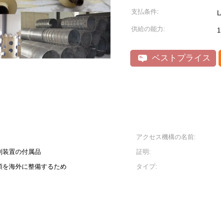
支払条件:
供給の能力:
ベストプライス
アクセス機構の名前:
削装置の付属品
証明:
類を海外に整備するため
タイプ: