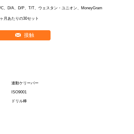
L/C、D/A、D/P、T/T、ウェスタン・ユニオン、MoneyGram
1ヶ月あたりの30セット
接触
連動ケリーバー
ISO9001
ドリル棒