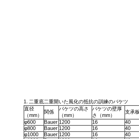
1. 二重底二重開いた風化の抵抗の訓練のバケツ
直径
バケツの高さ
バケツの壁厚
関係
支承
（mm）
（mm）
さ（mm）
φ600
Bauer
1200
16
40
φ800
Bauer
1200
16
40
φ1000
Bauer
1200
16
40