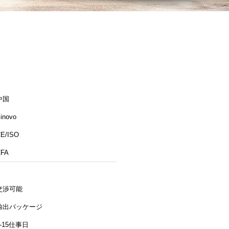
中国
inovo
E/ISO
CFA
交渉可能
輸出パッケージ
7-15仕事日