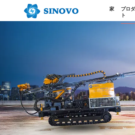
家
プロ
ト