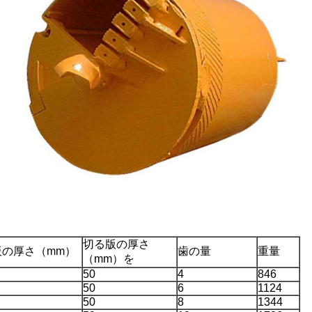
切る版の厚さ
板の厚さ（mm）
歯の量
重量
（mm）を
50
4
846
50
6
1124
50
8
1344