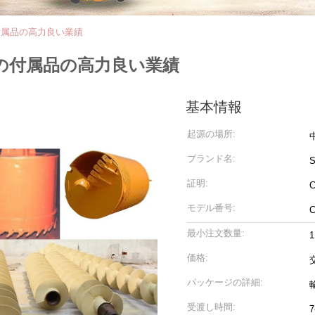
付属品の高力良い業績
の付属品の高力良い業績
基本情報
起源の場所:
ブランド名:
S
証明:
C
モデル番号:
最小注文数量:
1
価格:
パッケージの詳細:
受渡し時間: