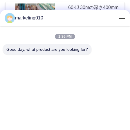
60KJ 30mの深さ400mm
Diaの油圧積む装備
marketing010
交渉可能 MOQ:1セット
チャット
1:36 PM
Good day, what product are you looking for?
油圧堆積装置
SUシリーズ 多機能の軌跡型スタイラーフレーム
ZF40 荷物型積み立て機
SH5D 深層土壌混合掘削リグ
人気カテゴリ
すべて
油圧山のブレーカ
ロータリー掘削装置