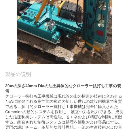
場
旅
行
品
質
管
製品の説明
理
30mの深さ40mm Diaの油圧具体的なクローラー抗打ち工事の装
備
クローラー抗打ち工事機械は現代管の山の構造の技術に合わせる
私
ために開発される高性能の私達の新しい世代の建設用機器で良質
である。多目的クローラー抗打ち工事機械は完全に輸入された
達
Cumminsの動的システムを採用し、波立つ力を出力できる。成長
した油圧制御システムは高性能、省エネおよび精密な制御に貢献
に
する。統合された制御システムは処理を簡単および容易にする。
専門の設計チーム、革新的な設計思想、一流の生産技術および首