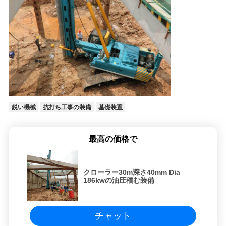
バ
シ
ー
ポ
リ
鋭い機械
抗打ち工事の装備
基礎装置
シ
ー
最高の価格で
クローラー30m深さ40mm Dia
186kwの油圧積む装備
チャット