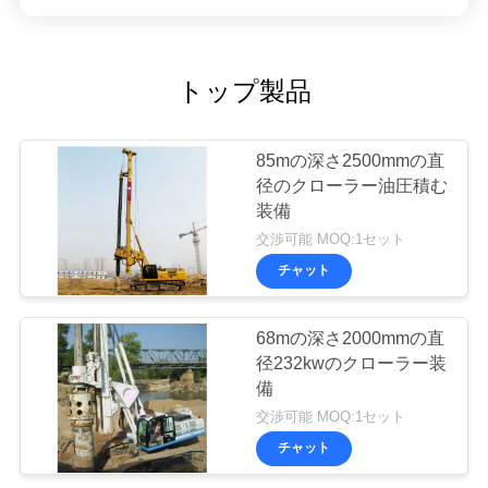
トップ製品
85mの深さ2500mmの直
径のクローラー油圧積む
装備
交渉可能 MOQ:1セット
チャット
68mの深さ2000mmの直
径232kwのクローラー装
備
交渉可能 MOQ:1セット
チャット