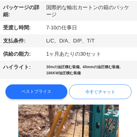
パッケージの詳
国際的な輸出カートンの箱のパッケ
ョ
細:
ージ
ー
受渡し時間:
7-10の仕事日
支払条件:
L/C、D/A、D/P、T/T
私
達
供給の能力:
1ヶ月あたりの30セット
に
,
,
ハイライト:
30mの油圧積む装備
40mmの油圧積む装備
186KW油圧積む装備
つ
い
ベストプライス
今すぐチャット
て
工