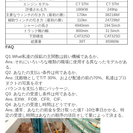
エンジン モデル
C7 STH
C7 STH
ッ
評価される力
186KW
249hp
主要なウィンチの引き力（最初の層）
170kn
38218lbf
補助ウィンチの引き力（最初の層）
110kn
24729lbf
ト
シャーシの長さ
4940mm
194.5inch
トラック靴の幅
800mm
31.5inch
下部構造
CAT325D
CAT325D
COMPANY
総重量
39T
85980lb
FAQ
NEWS
Q1.What私達の採鉱の主関数は鋭い機械であるか。
Ans.:それにいろいろな種類の職場に使用する異なったモデルがあ
る。
地
Q2. あなたの支払い条件は何であるか。
Ans.:沈殿物としてT/T 30%、および配達の前の70%。私達はプロ
図
ダクトの写真を示す
バランスを支払う前にパッケージ。
Q3. あなたの受渡し条件は何であるか。
Ans.:EXW、FOB、CFR、CIF。
プ
Q4. あなたの受渡し時間はどうですか。
Ans.:通常、あなたの前金を受け取った後7 -10仕事日かかる。特
ラ
定の受渡し時間はあなたの順序の項目そして量によって決まる。
イ