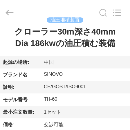
ー.
Copyright
©
2010
-
油圧堆積装置
2026
Beijing
Sinovo
クローラー30m深さ40mm
家
International
&
Sinovo
Dia 186kwの油圧積む装備
Heavy
Industry
Co.Ltd..
プ
All
Rights
Reserved.
ロ
起源の場所:
中国
ダ
SINOVO
ブランド名:
ク
CE/GOST/ISO9001
証明:
ト
TH-60
モデル番号:
最小注文数量:
1セット
VR
価格:
交渉可能
シ