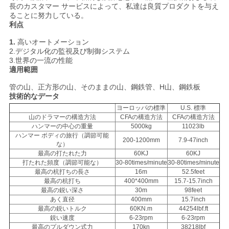
連
長のカスタマー サービスによって、私達は良質プロダクトを与え
ることに努力している。
利点
絡
1.
高いオートメーション
し
2.デジタル化の監視及び制御システム
3.世界の一流の性能
な
適用範囲
さ
管の山、正方形の山、そのままの山、鋼鉄管、H山、鋼鉄板
技術的なデータ
い
ヨーロッパの標準
U.S. 標準
山のドラマーの構造方法
CFAの構造方法
CFAの構造方法
ハンマーの中心の重量
5000kg
11023lb
ハンマー ボディの旅行（調節可能
200-1200mm
7.9-47inch
今
な）
最高の打たれた力
60KJ
60KJ
す
打たれた頻度（調節可能な）
30-80times/minute
30-80times/minute
最高の杭打ちの長さ
16m
52.5feet
最高の杭打ち
400*400mm
15.7-15.7inch
ぐ
最高の鋭い深さ
30m
98feet
あく直径
400mm
15.7inch
チ
最高の鋭いトルク
60KN.m
44254lbf.ft
鋭い速度
6-23rpm
6-23rpm
ャ
最高のプルダウン式力
170kn
38218lbf