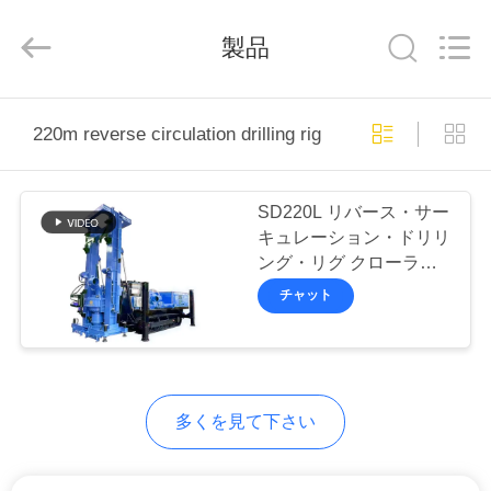
derlandse
ληνικά
日
製品
本語
한국
العرب
हिन्दी
Türkçe
ndonesia
家
iếng Việt
220m reverse circulation drilling rig オンライン製造
ไทย
বাংলা
فارسی
Polski
プ
SD220L リバース・サー
ロ
キュレーション・ドリリ
中
ング・リグ クローラー
国
ダ
よ
フル・ヒドロリック・ポ
チャット
い
ンプ
品
ク
質
油
圧
ト
山
の
ブ
多くを見て下さい
レ
VR
ー
カ
サ
シ
プ