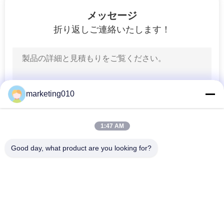
ラ
イ
ョ
メッセージ
ヤ
ー.
折り返しご連絡いたします！
Copyright
ー
©
2010
-
2026
Beijing
私
Sinovo
International
&
Sinovo
達
Heavy
marketing010
Industry
Co.Ltd..
に
All
Rights
Reserved.
1:47 AM
つ
い
Good day, what product are you looking for?
人気カテゴリ
すべて
て
油圧山のブレーカ
ロータリー掘削装置
工