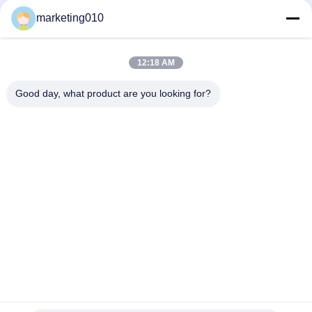
ラ
の環境保護の穴の山TR100Dの構造
イ
marketing010
ョ
ヤ
ー.
今すぐチャット
Send Inquiry
Copyright
ー
©
2010
12:18 AM
#
油圧ドリル
#
井戸の装備
#
油圧掘削装置
-
2026
ロータリー掘削装置
2023-01-04
380 意見
Beijing
Good day, what product are you looking for?
私
Sinovo
International
構造のための32mの山の深さのTR100Dの回転式掘削装置 設計されている
&
TR100回転式掘削装置は新しく高度油圧負荷の背部技術、構造をより簡単、
Sinovo
達
密集したようにより信頼できるより人間化する性能および操作する、構造お
Heavy
Industry
よび制御両方の対応する改善を採用する装備を自己建てる。 TR100回転式掘
Co.Ltd..
に
削装置は次の適用のために適している:望遠鏡の摩擦またはケリー連結の棒と
All
Rights
の訓練–標準的な供給およびCFA。 ...
もっと見る
Reserved.
つ
訪問者のメッセージ
メッセージを残す
い
Denn****ee
HK
2024-05-10
D
て
Hi there, I'm interested in purchasing a hydraulic drilling rig for pile installation
up to 813 dia. Can you suggest the best product for my needs?
marketing010@sinovogroup.com
HK
2024-05-10
M
工
Thank you for your interest! We have several options that could suit
your requirements. Could you please provide your email or WhatsApp
so we can send you more details?